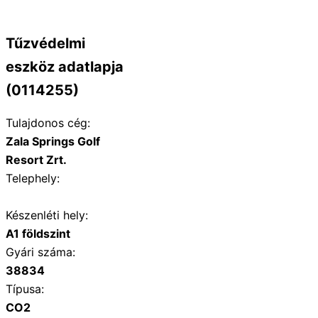
Tűzvédelmi
eszköz adatlapja
(0114255)
Tulajdonos cég:
Zala Springs Golf
Resort Zrt.
Telephely:
Készenléti hely:
A1 földszint
Gyári száma:
38834
Típusa:
CO2