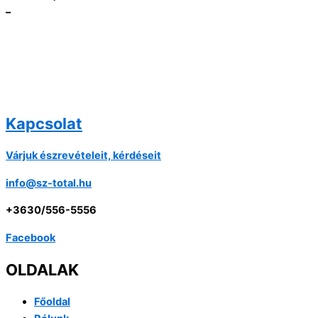
–
Kapcsolat
Várjuk észrevételeit, kérdéseit
info@sz-total.hu
+3630/556-5556
Facebook
OLDALAK
Főoldal