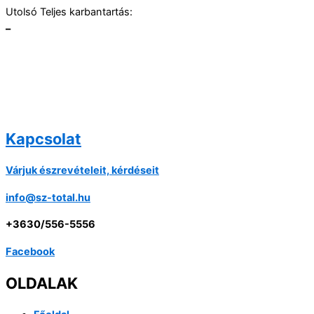
Utolsó Teljes karbantartás:
–
Kapcsolat
Várjuk észrevételeit, kérdéseit
info@sz-total.hu
+3630/556-5556
Facebook
OLDALAK