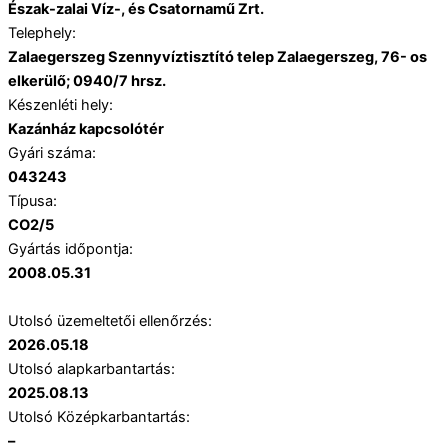
Észak-zalai Víz-, és Csatornamű Zrt.
Telephely:
Zalaegerszeg Szennyvíztisztító telep Zalaegerszeg, 76- os
elkerülő; 0940/7 hrsz.
Készenléti hely:
Kazánház kapcsolótér
Gyári száma:
043243
Típusa:
CO2/5
Gyártás időpontja:
2008.05.31
Utolsó üzemeltetői ellenőrzés:
2026.05.18
Utolsó alapkarbantartás:
2025.08.13
Utolsó Középkarbantartás:
–