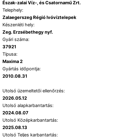
Észak-zalai Víz-, és Csatornamű Zrt.
Telephely:
Zalaegerszeg Régió Ivóvíztelepek
Készenléti hely:
Zeg. Erzsébethegy nyf.
Gyári száma:
37921
Típusa:
Maxima 2
Gyártás időpontja:
2010.08.31
Utolsó üzemeltetői ellenőrzés:
2026.05.12
Utolsó alapkarbantartás:
2024.08.07
Utolsó Középkarbantartás:
2025.08.13
Utolsó Teljes karbantartás: